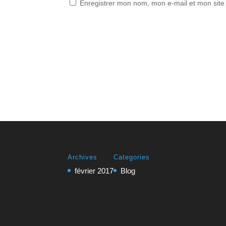
Enregistrer mon nom, mon e-mail et mon site
A
l
t
e
r
n
a
t
i
v
Archives
Categories
e
février 2017
Blog
: