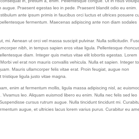
consequat in, pretium a, enim. Pellentesque congue. Ut in risus volutp
 augue. Praesent egestas leo in pede. Praesent blandit odio eu enim.
tibulum ante ipsum primis in faucibus orci luctus et ultrices posuere cu
 pellentesque fermentum. Maecenas adipiscing ante non diam sodales
t, mi. Aenean ut orci vel massa suscipit pulvinar. Nulla sollicitudin. Fus
lamcorper nibh, in tempus sapien eros vitae ligula. Pellentesque rhoncu
pellentesque diam. Integer quis metus vitae elit lobortis egestas. Lorem
 Morbi vel erat non mauris convallis vehicula. Nulla et sapien. Integer to
 quam. Mauris ullamcorper felis vitae erat. Proin feugiat, augue non
tristique ligula justo vitae magna.
quam, enim at fermentum mollis, ligula massa adipiscing nisl, ac euismo
n. Vivamus leo. Aliquam euismod libero eu enim. Nulla nec felis sed leo
. Suspendisse cursus rutrum augue. Nulla tincidunt tincidunt mi. Curabit
fermentum augue, et ultricies lacus lorem varius purus. Curabitur eu ame