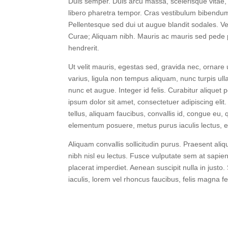
Duis semper. Duis arcu massa, scelerisque vitae, 
libero pharetra tempor. Cras vestibulum bibendum
Pellentesque sed dui ut augue blandit sodales. Ves
Curae; Aliquam nibh. Mauris ac mauris sed pede
hendrerit.
Ut velit mauris, egestas sed, gravida nec, ornare u
varius, ligula non tempus aliquam, nunc turpis ul
nunc et augue. Integer id felis. Curabitur aliquet 
ipsum dolor sit amet, consectetuer adipiscing elit.
tellus, aliquam faucibus, convallis id, congue eu,
elementum posuere, metus purus iaculis lectus, et 
Aliquam convallis sollicitudin purus. Praesent ali
nibh nisl eu lectus. Fusce vulputate sem at sapie
placerat imperdiet. Aenean suscipit nulla in justo
iaculis, lorem vel rhoncus faucibus, felis magna 