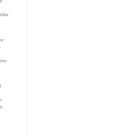
at
bilia
ce
s
rtor
d
ur
t.